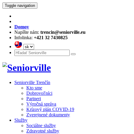
Toggle navigation
Domov
Napíšte nám:
trencin@seniorville.eu
Infolinka:
+421 32 7430825
Seniorville Trenčín
Kto sme
Dobrovoľníci
Partneri
Výročná správa
Krízový plán COVID-19
Zverejnené dokumenty
Služby
Sociálne služby
Zdravotné služby