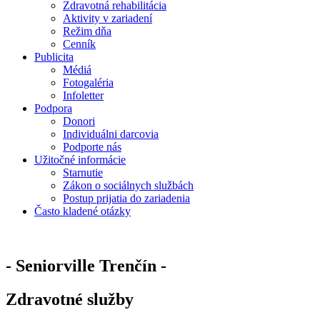
Zdravotná rehabilitácia
Aktivity v zariadení
Režim dňa
Cenník
Publicita
Médiá
Fotogaléria
Infoletter
Podpora
Donori
Individuálni darcovia
Podporte nás
Užitočné informácie
Starnutie
Zákon o sociálnych službách
Postup prijatia do zariadenia
Často kladené otázky
- Seniorville Trenčín -
Zdravotné služby