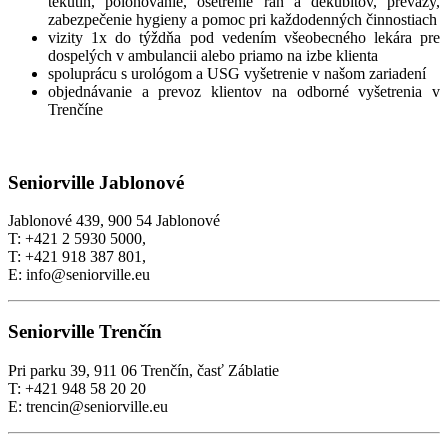
tekutín, polohovanie, ošetrenie rán a dekubitov, preväzy,
zabezpečenie hygieny a pomoc pri každodenných činnostiach
vizity 1x do týždňa pod vedením všeobecného lekára pre
dospelých v ambulancii alebo priamo na izbe klienta
spoluprácu s urológom a USG vyšetrenie v našom zariadení
objednávanie a prevoz klientov na odborné vyšetrenia v
Trenčíne
Seniorville Jablonové
Jablonové 439, 900 54 Jablonové
T: +421 2 5930 5000,
T: +421 918 387 801,
E: info@seniorville.eu
Seniorville Trenčín
Pri parku 39, 911 06 Trenčín, časť Záblatie
T: +421 948 58 20 20
E: trencin@seniorville.eu