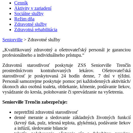
Cenník
Aktivity v zariadení
Sociálne služby
Režim dňa
Zdravotné služby
Zdravotná rehabilitácia
Seniorville
>
Zdravotné služby
„Kvalifikovaný zdravotný a ošetrovateľský personál je garanciou
profesionálneho a individuálneho prístupu.“
Zdravotnú starostlivosť poskytuje ZSS Seniorville Trenčín
prostredníctvom kontrahovaných lekárov. Ošetrovateľská
starostlivosť je poskytovaná 24 hodín denne, 7 dní v týždni.
Personál samozrejme poskytuje pomoc pri každodenných aktivitách/
úkonoch ako osobná toaleta, obliekanie, kŕmenie, podávanie liekov,
vysádzanie do kresla, polohovanie či sprevádzanie na vyšetrenia.
Seniorville Trenčín zabezpečuje:
nepretržitú zdravotnú starostlivosť
denné meranie a sledovanie základných životných funkcií
(krvný tlak, pulz, telesná teplota, glykémia), podávanie liekov
a infúzií, sledovanie bilancie