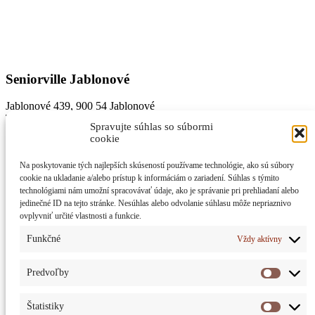
Seniorville Jablonové
Jablonové 439, 900 54 Jablonové
T: +421 2 5930 5000,
Spravujte súhlas so súbormi
T: +421 918 387 801,
cookie
E: info@seniorville.eu
Na poskytovanie tých najlepších skúseností používame technológie, ako sú súbory
cookie na ukladanie a/alebo prístup k informáciám o zariadení. Súhlas s týmito
Seniorville Trenčín
technológiami nám umožní spracovávať údaje, ako je správanie pri prehliadaní alebo
jedinečné ID na tejto stránke. Nesúhlas alebo odvolanie súhlasu môže nepriaznivo
Pri parku 39, 911 06 Trenčín, časť Záblatie
ovplyvniť určité vlastnosti a funkcie.
T: +421 948 58 20 20
E: trencin@seniorville.eu
Funkčné
Vždy aktívny
Predvoľby
Alzheimer Home Avalon
Predvo
Jablonové 439, 900 54 Jablonové
Štatistiky
Štatisti