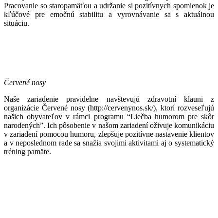
Pracovanie so staropamäťou a udržanie si pozitívnych spomienok je
kľúčové pre emočnú stabilitu a vyrovnávanie sa s aktuálnou
situáciu.
Červené nosy
Naše zariadenie pravidelne navštevujú zdravotní klauni z
organizácie Červené nosy (http://cervenynos.sk/), ktorí rozveseľujú
našich obyvateľov v rámci programu “Liečba humorom pre skôr
narodených”. Ich pôsobenie v našom zariadení oživuje komunikáciu
v zariadení pomocou humoru, zlepšuje pozitívne nastavenie klientov
a v neposlednom rade sa snažia svojimi aktivitami aj o systematický
tréning pamäte.