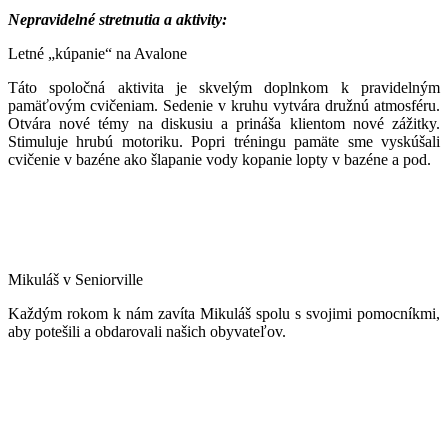
Nepravidelné stretnutia a aktivity:
Letné „kúpanie“ na Avalone
Táto spoločná aktivita je skvelým doplnkom k pravidelným
pamäťovým cvičeniam. Sedenie v kruhu vytvára družnú atmosféru.
Otvára nové témy na diskusiu a prináša klientom nové zážitky.
Stimuluje hrubú motoriku. Popri tréningu pamäte sme vyskúšali
cvičenie v bazéne ako šlapanie vody kopanie lopty v bazéne a pod.
Mikuláš v Seniorville
Každým rokom k nám zavíta Mikuláš spolu s svojimi pomocníkmi,
aby potešili a obdarovali našich obyvateľov.