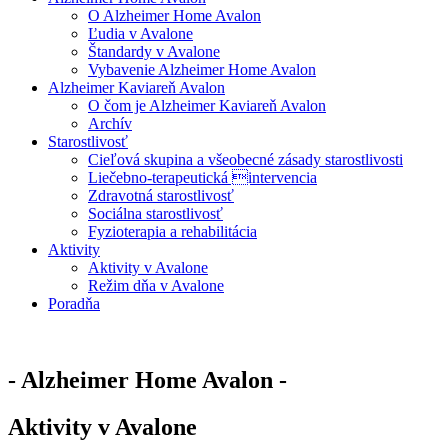
O Alzheimer Home Avalon
Ľudia v Avalone
Štandardy v Avalone
Vybavenie Alzheimer Home Avalon
Alzheimer Kaviareň Avalon
O čom je Alzheimer Kaviareň Avalon
Archív
Starostlivosť
Cieľová skupina a všeobecné zásady starostlivosti
Liečebno-terapeutická intervencia
Zdravotná starostlivosť
Sociálna starostlivosť
Fyzioterapia a rehabilitácia
Aktivity
Aktivity v Avalone
Režim dňa v Avalone
Poradňa
- Alzheimer Home Avalon -
Aktivity v Avalone