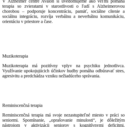
V Alzheimer centre Avalon si uvedomujeme ako veľmi pomáha
terapia so zvieratami v starostlivosti o ľudí s Alzheimerovou
chorobou – podporuje koncentráciu, pamäť, sociálne cítenie a
sociálnu integráciu, rozvíja verbálnu a neverbálnu komunikáciu,
orientáciu v priestore a čase.
Muzikoterapia
Muzikoterapia má pozitívny vplyv na psychiku jednotlivca.
Využívanie upokojujúcich účinkov hudby pomáha odbúravať stres,
agresivitu a predchádza vzniku nežiadúceho správania.
Reminiscenčná terapia
Reminiscenčná terapia má svoje nezastupiteľné miesto v práci so
seniormi. Spomínanie, „oprašovanie minulosti“, je dôležitým
nástrojom v aktivizácii seniorov s kognitívnymi deficitmi.