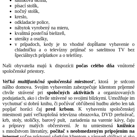
šatníková skriňa,
písací stolík,
nočný stolík,
kreslo,
odkladacie police,
nábytok vyrobený na mieru,
kvalitná posteľná bielizeň,
uteráky a osušky,
v prípadoch, kedy je to vhodné dopĺňame vybavenie o
chladničku a o televízny prijímač so satelitnou TV bez
špeciálnych príplatkov a o telefóny.
Naši obyvatelia majú k dispozícii
počas celého dňa
vnútorné
spoločenské priestory.
Veľká multifunkčná spoločenská miestnosť
, ktorá je srdcom
nášho domova. Svojim vybavením zabezpečuje klientom príjemné
chvíle strávené pri
spoločných aktivitách
a organizovaných
podujatiach, ako i chvíle strávené so svojimi blízkymi. Umožňuje im
vychutnať si dobrú knihu, či počúvať obľúbenú hudbu alebo len tak
popíjať horúci čaj
pred krbom
. K vybaveniu spoločenskej
miestnosti patrí veľkoplošná televízna obrazovka, DVD prehrávač,
krb, stoly, stoličky, barový pult, zariadenia na varenie kávy, čaju
a prípravy malých občerstvení. Je tu umiestnená
knižnica
s množstvom literatúry,
počítač s neobmedzeným pripojením na
internet
voľne prístupný všetkým klientom a zároveň slúžiaci aj ako