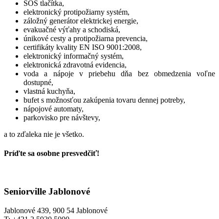
SOS tlačítka,
elektronický protipožiarny systém,
záložný generátor elektrickej energie,
evakuačné výťahy a schodiská,
únikové cesty a protipožiarna prevencia,
certifikáty kvality EN ISO 9001:2008,
elektronický informačný systém,
elektronická zdravotná evidencia,
voda a nápoje v priebehu dňa bez obmedzenia voľne
dostupné,
vlastná kuchyňa,
bufet s možnosťou zakúpenia tovaru dennej potreby,
nápojové automaty,
parkovisko pre návštevy,
a to zďaleka nie je všetko.
Príďte sa osobne presvedčiť!
Seniorville Jablonové
Jablonové 439, 900 54 Jablonové