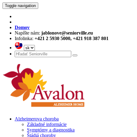
Toggle navigation
Domov
Napíšte nám:
jablonove@seniorville.eu
Infolinka:
+421 2 5930 5000, +421 918 387 801
Alzheimerova choroba
Základné informácie
Symptómy a diagnostika
Štádiá choroby