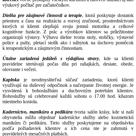
výukový počítač pre začiatočníkov.
Dielňa pre záujmové činnosti a terapie
, ktorá poskytuje dostatok
priestoru a času na realizáciu a rozvoj zručností, prostredníctvom
ktorých si klienti zlepšujú svoju jemnú motoriku a celkové
kognitívne funkcie. Z prác a výrobkov klientov sa príležitostne
organizujú výstavy. Výbavu dielne tvoria stoly, stoličky, výstavné
police a pulty, pletací stolík ako i nábytok na úschovu pomôcok
k terapeutickým a záujmovým činnostiam.
Útulne zariadená jedáleň s výdajňou stravy
, kde sa klienti
pravidelne stretávajú počas dňa pri raňajkách, desiate, obede,
olovrante i večeri.
Kaplnka
je neodmysliteľná súčasť zariadenia, ktorú klienti
využívajú na duševný odpočinok a načerpanie životnej energie. Je
vysvätená k bohoslužbám a duchovným potrebám klientov.
Bohoslužby sú celebrované každú sobotu o 17.00 hod. kňazom
miestneho kostola.
Kaderníctvo, manikúra a pedikúra
tvoria salón krásy, kde si naši
obyvatelia môžu objednať kadernícke služby alebo kozmetickú
manikúru či pedikúru. Tieto služby poskytujeme na objednávku
podľa požiadaviek klientov a ich cena nie je zahrnutá v
pravidelných mesačných platbách.