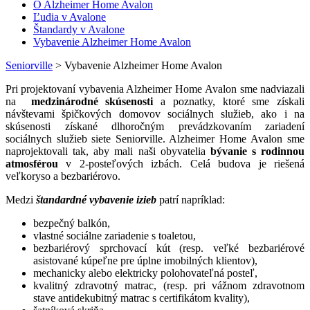
O Alzheimer Home Avalon
Ľudia v Avalone
Štandardy v Avalone
Vybavenie Alzheimer Home Avalon
Seniorville
>
Vybavenie Alzheimer Home Avalon
Pri projektovaní vybavenia Alzheimer Home Avalon sme nadviazali
na
medzinárodné skúsenosti
a poznatky, ktoré sme získali
návštevami špičkových domovov sociálnych služieb, ako i na
skúsenosti získané dlhoročným prevádzkovaním zariadení
sociálnych služieb siete Seniorville. Alzheimer Home Avalon sme
naprojektovali tak, aby mali naši obyvatelia
bývanie s rodinnou
atmosférou
v 2-posteľových izbách. Celá budova je riešená
veľkoryso a bezbariérovo.
Medzi
štandardné vybavenie izieb
patrí napríklad:
bezpečný balkón,
vlastné sociálne zariadenie s toaletou,
bezbariérový sprchovací kút (resp. veľké bezbariérové
asistované kúpeľne pre úplne imobilných klientov),
mechanicky alebo elektricky polohovateľná posteľ,
kvalitný zdravotný matrac, (resp. pri vážnom zdravotnom
stave antidekubitný matrac s certifikátom kvality),