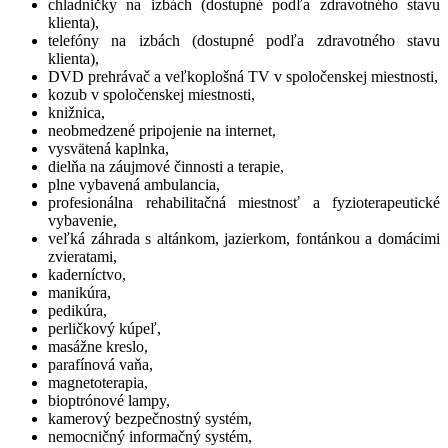
chladničky na izbách (dostupné podľa zdravotného stavu
klienta),
telefóny na izbách (dostupné podľa zdravotného stavu
klienta),
DVD prehrávač a veľkoplošná TV v spoločenskej miestnosti,
kozub v spoločenskej miestnosti,
knižnica,
neobmedzené pripojenie na internet,
vysvätená kaplnka,
dielňa na záujmové činnosti a terapie,
plne vybavená ambulancia,
profesionálna rehabilitačná miestnosť a fyzioterapeutické
vybavenie,
veľká záhrada s altánkom, jazierkom, fontánkou a domácimi
zvieratami,
kaderníctvo,
manikúra,
pedikúra,
perličkový kúpeľ,
masážne kreslo,
parafínová vaňa,
magnetoterapia,
bioptrónové lampy,
kamerový bezpečnostný systém,
nemocničný informačný systém,