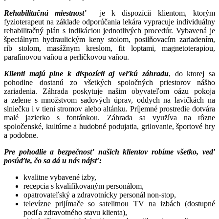
Rehabilitačná miestnosť
je k dispozícii klientom, ktorým
fyzioterapeut na základe odporúčania lekára vypracuje individuálny
rehabilitačný plán s indikáciou jednotlivých procedúr. Vybavená je
špeciálnym hydraulickým keny stolom, posilňovacím zariadením,
rib stolom, masážnym kreslom, fit loptami, magnetoterapiou,
parafínovou vaňou a perličkovou vaňou.
Klienti majú plne k dispozícii aj veľkú záhradu
, do ktorej sa
pohodlne dostanú zo všetkých spoločných priestorov nášho
zariadenia. Záhrada poskytuje našim obyvateľom oázu pokoja
a zelene s množstvom sadových úprav, oddych na lavičkách na
slniečku i v tieni stromov alebo altánku. Príjemné prostredie dotvára
malé jazierko s fontánkou. Záhrada sa využíva na rôzne
spoločenské, kultúrne a hudobné podujatia, grilovanie, športové hry
a podobne.
Pre pohodlie a bezpečnosť našich klientov robíme všetko, veď
posúďte, čo sa dá u nás nájsť:
kvalitne vybavené izby,
recepcia s kvalifikovaným personálom,
opatrovateľský a zdravotnícky personál non-stop,
televízne prijímače so satelitnou TV na izbách (dostupné
podľa zdravotného stavu klienta),