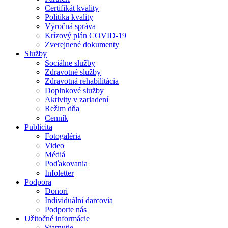
Certifikát kvality
Politika kvality
Výročná správa
Krízový plán COVID-19
Zverejnené dokumenty
Služby
Sociálne služby
Zdravotné služby
Zdravotná rehabilitácia
Doplnkové služby
Aktivity v zariadení
Režim dňa
Cenník
Publicita
Fotogaléria
Video
Médiá
Poďakovania
Infoletter
Podpora
Donori
Individuálni darcovia
Podporte nás
Užitočné informácie
Starnutie