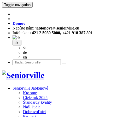
Toggle navigation
Domov
Napíšte nám:
jablonove@seniorville.eu
Infolinka:
+421 2 5930 5000, +421 918 387 801
sk
sk
de
en
Seniorville Jablonové
Kto sme
Ciele rok 2025
Štandardy kvality
Naši ľudia
Dobrovoľníci
Partneri