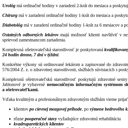
Urológ
má ordinačné hodiny v zariadení 2-krát do mesiaca a poskytuj
Chirurg
má v zariadení ordinačné hodiny 1-krát do mesiaca a poskytu
Diabetológ
má v zaradení ordinačné hodiny 1-krát za 6 mesiacov a po
Ostatných odborných lekárov
majú možnosť klienti navštíviť v ne
sprievod zamestnancom zariadenia.
Komplexná ošetrovateľská starostlivosť je poskytovaná
kvalifikovan
24 hodín denne, 7 dní v týždni
.
Konkrétne výkony sú ordinované lekárom a zapisované do zdravotn
576/2004 Z. z. o zdravotnej starostlivosti, službách súvisiacich s posk
Komplexnú ošetrovateľskú starostlivosť poskytujú zdravotné ses
Jablonové je vybavené
nemocničným informačným systémom slúži
a ošetrovateľkami.
Vďaka kvalitným a profesionálnym zdravotným službám vieme prijať 
klientov
po cievnej mozgovej príhode
, po
výmene bedrového k
rôzne
pooperačné stavy
vyžadujúce zdravotnú rehabilitáciu
kvadruparetických klientov