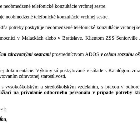
e neobmedzené telefonické konzultácie vrchnej sestre.
je neobmedzené telefonické konzultácie vrchnej sestre.
dľa potreby poskytuje neobmedzené telefonické konzultácie vrchnej se
mocnici v Malackách alebo v Bratislave. Klientom ZSS Seniorville 
ými zdravotnými sestrami
prostredníctvom ADOS
v celom rozsahu oš
ej dokumentácie. Výkony sú poskytované v súlade s Katalógom zdra
ytovaním zdravotnej starostlivosti.
try s vysokoškolským a stredoškolským vzdelaním, s praxou v odbor
aci na privolanie odborného personálu v prípade potreby klie
aj:
ĺbu
,