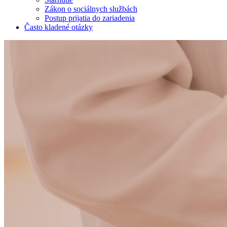
Zákon o sociálnych službách
Postup prijatia do zariadenia
Často kladené otázky