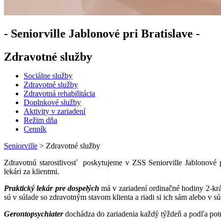
- Seniorville Jablonové pri Bratislave -
Zdravotné služby
Sociálne služby
Zdravotné služby
Zdravotná rehabilitácia
Doplnkové služby
Aktivity v zariadení
Režim dňa
Cenník
Seniorville
>
Zdravotné služby
Zdravotnú starostlivosť poskytujeme v ZSS Seniorville Jablonové p
lekári za klientmi.
Praktický lekár pre dospelých
má v zariadení ordinačné hodiny 2-krá
sú v súlade so zdravotným stavom klienta a riadi si ich sám alebo v sú
Gerontopsychiater
dochádza do zariadenia každý týždeň a podľa potre